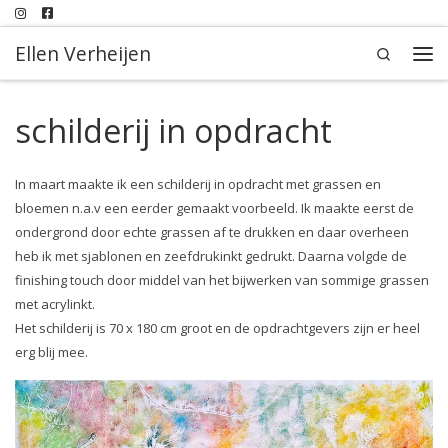
Ga naar inhoud
Ellen Verheijen
Search
Me
schilderij in opdracht
In maart maakte ik een schilderij in opdracht met grassen en
bloemen n.a.v een eerder gemaakt voorbeeld. Ik maakte eerst de
ondergrond door echte grassen af te drukken en daar overheen
heb ik met sjablonen en zeefdrukinkt gedrukt. Daarna volgde de
finishing touch door middel van het bijwerken van sommige grassen
met acrylinkt.
Het schilderij is 70 x 180 cm groot en de opdrachtgevers zijn er heel
erg blij mee.